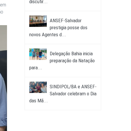
discutir...
, em
ão
ANSEF-Salvador
prestigia posse dos
novos Agentes d...
Delegação Bahia inicia
preparação da Natação
para...
SINDIPOL/BA e ANSEF-
Salvador celebram o Dia
das Mã...